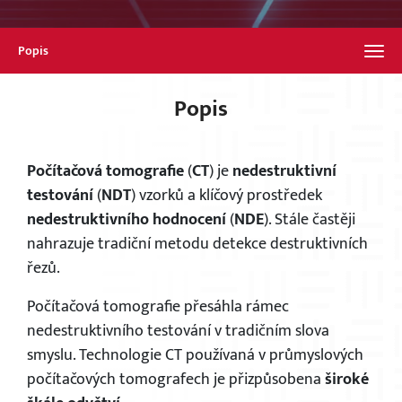
Popis
Popis
Počítačová tomografie
(
CT
) je
nedestruktivní
testování
(
NDT
) vzorků a klíčový prostředek
nedestruktivního hodnocení
(
NDE
). Stále častěji
nahrazuje tradiční metodu detekce destruktivních
řezů.
Počítačová tomografie přesáhla rámec
nedestruktivního testování v tradičním slova
smyslu. Technologie CT používaná v průmyslových
počítačových tomografech je přizpůsobena
široké