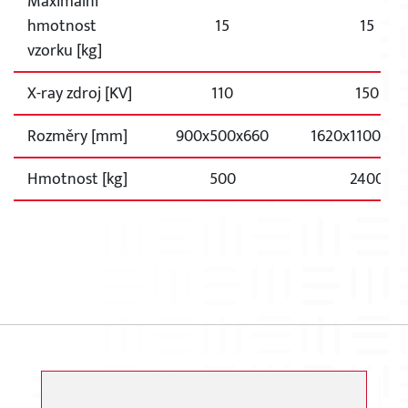
Maximální
hmotnost
15
15
vzorku [kg]
X-ray zdroj [KV]
110
150
Rozměry [mm]
900x500x660
1620x1100x17
Hmotnost [kg]
500
2400