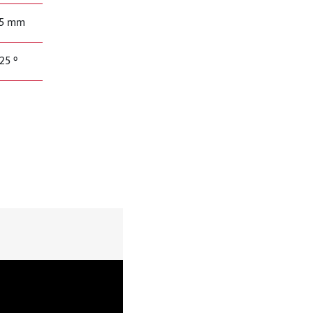
25 mm
25 °