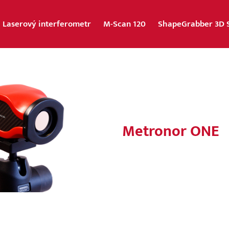
Laserový interferometr
M-Scan 120
ShapeGrabber 3D 
Metronor ONE