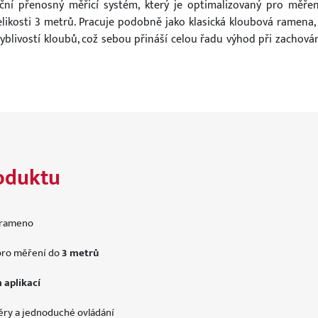
ční přenosný měřicí systém, který je optimalizovaný pro měře
elikosti 3 metrů. Pracuje podobně jako klasická kloubová ramena, 
blivostí kloubů, což sebou přináší celou řadu výhod při zachován
oduktu
 rameno
pro měření do
3 metrů
 aplikací
ry a jednoduché ovládání