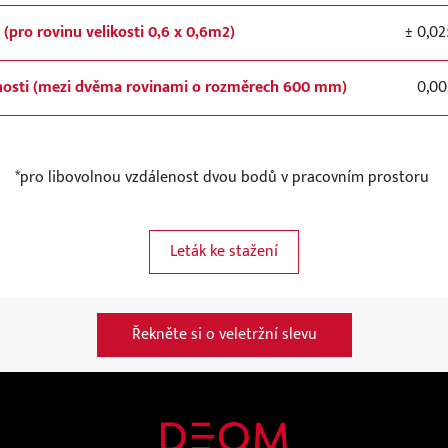
 (pro rovinu velikosti 0,6 x 0,6m2)
± 0,0
nosti (mezi dvěma rovinami o rozměrech 600 mm)
0,00
*pro libovolnou vzdálenost dvou bodů v pracovním prostoru
Leták ke stažení
Řekněte si o veletržní slevu