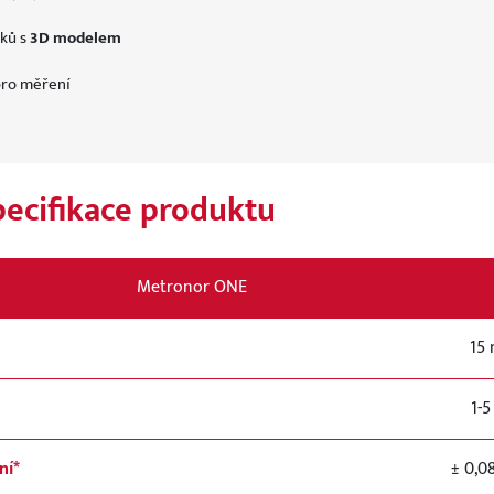
dků s
3D modelem
pro měření
pecifikace produktu
Metronor ONE
15
1-5
ní*
± 0,