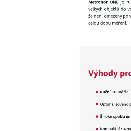
Metronor ONE
je ru
velkých objektů do v
že není omezený pohy
celou dobu měření.
Výhody pr
Ruční 3D
měřicí
Optimalizováno 
Široké spektrum
Kompaktní rozmě