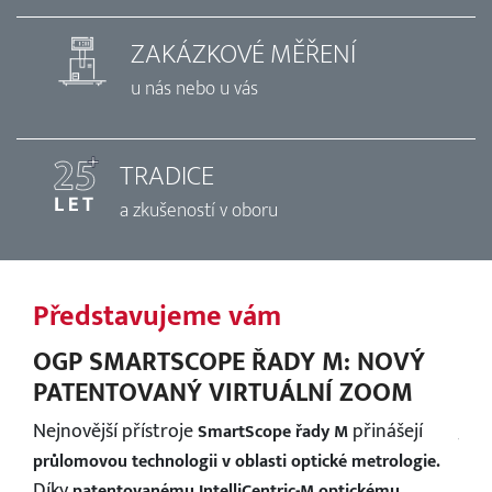
ZAKÁZKOVÉ MĚŘENÍ
u nás nebo u vás
TRADICE
a zkušeností v oboru
Představujeme vám
Př
OGP SMARTSCOPE ŘADY M: NOVÝ
MU
BER
PATENTOVANÝ VIRTUÁLNÍ ZOOM
PŘ
dílů
Nejnovější přístroje
přinášejí
Jed
SmartScope řady M
sty,
přt
průlomovou technologii v oblasti optické metrologie.
Díky
přís
patentovanému
IntelliCentric-M
optickému