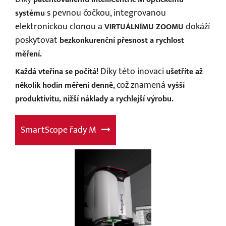
s pevnou čočkou, integrovanou
systému
Inte
elektronickou clonou a
dokáží
VIRTUÁLNÍMU ZOOMU
rozl
lé a
poskytovat
bezkonkurenční přesnost a rychlost
měření.
Sm
Díky této inovaci
Každá vteřina se počítá!
ušetříte až
, což znamená
několik hodin měření denně
vyšší
produktivitu, nižší náklady a rychlejší výrobu.
SmartScope řady M