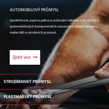
AUTOMOBILOVÝ PRŮMYSL
Spolehlivost, úspora paliva a snižování nákladů nutí výrobce
automobilových komponentů k inovacím v oblasti designu,
materiálů a výrobních procesů.
Zjistit více
STROJÍRENSKÝ PRŮMYSL
PLASTIKÁŘSKÝ PRŮMYSL