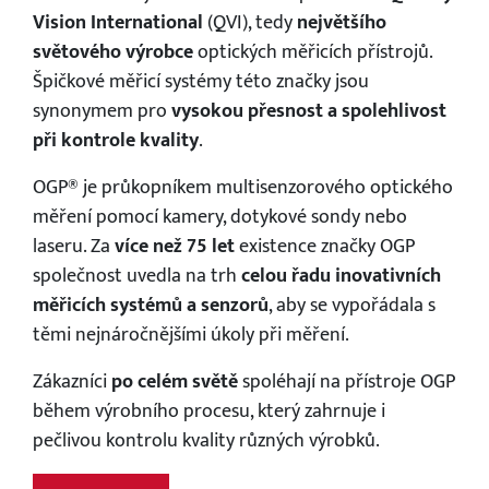
Vision International
(QVI), tedy
největšího
světového výrobce
optických měřicích přístrojů.
Špičkové měřicí systémy této značky jsou
synonymem pro
vysokou přesnost a spolehlivost
při kontrole kvality
.
OGP® je průkopníkem multisenzorového optického
měření pomocí kamery, dotykové sondy nebo
laseru. Za
více než 75 let
existence značky OGP
společnost uvedla na trh
celou řadu inovativních
měřicích systémů a senzorů
, aby se vypořádala s
těmi nejnáročnějšími úkoly při měření.
×
Zákazníci
po celém světě
spoléhají na přístroje OGP
během výrobního procesu, který zahrnuje i
pečlivou kontrolu kvality různých výrobků.