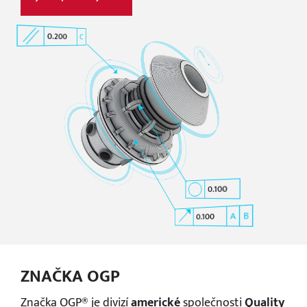
0.
200
C
100
0.
B
A
100
0.
ZNAČKA OGP
Značka OGP® je divizí
americké
společnosti
Quality