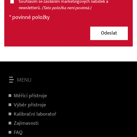
Souhlasím se zasíláním marketingových nabídek a
newsletterů.
(Tato položka není povinná.)
* povinné položky
Odeslat
MENU
Měřicí přístroje
V
ýběr přístroje
Kalibrační laboratoř
Zajímavosti
FAQ