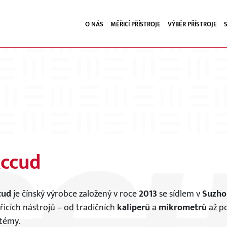
O NÁS
MĚŘICÍ PŘÍSTROJE
VÝBĚR PŘÍSTROJE
ccud
cud
je čínský výrobce založený v roce
2013
se sídlem v
Suzho
icích nástrojů – od tradičních
kaliperů
a
mikrometrů
až p
témy.