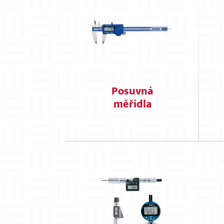
Posuvná
měřidla