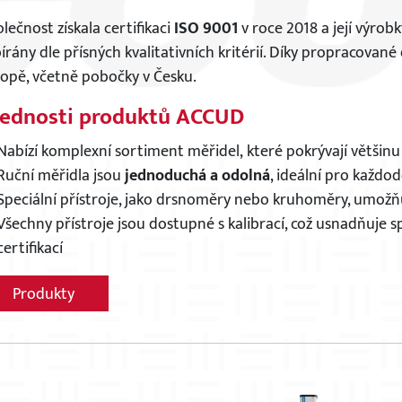
lečnost získala certifikaci
ISO 9001
v roce 2018 a její výrobk
írány dle přísných kvalitativních kritérií. Díky propracované 
opě, včetně pobočky v Česku.
řednosti produktů ACCUD
Nabízí komplexní sortiment měřidel, které pokrývají většin
Ruční měřidla jsou
jednoduchá a odolná
, ideální pro každo
Speciální přístroje, jako drsnoměry nebo kruhoměry, umožňují
Všechny přístroje jsou dostupné s kalibrací, což usnadňuje 
certifikací
Produkty