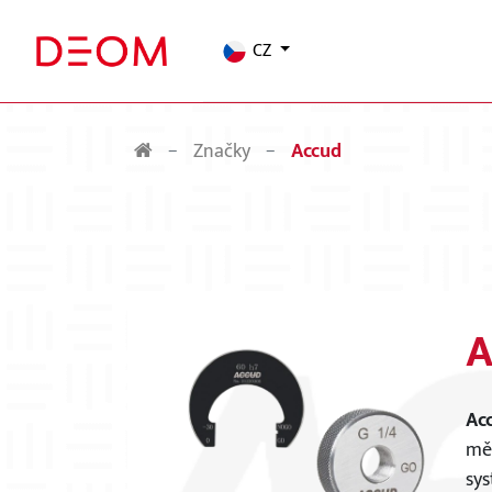
CZ
Značky
Accud
A
Ac
měř
sys