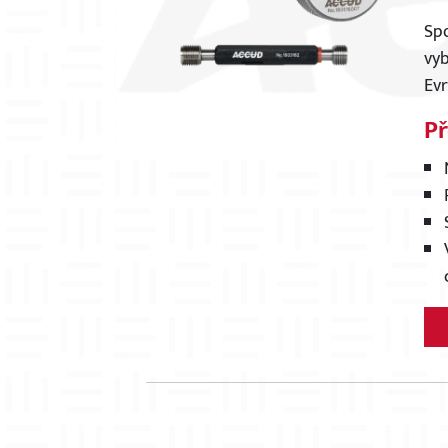
Spo
vyb
Evr
P