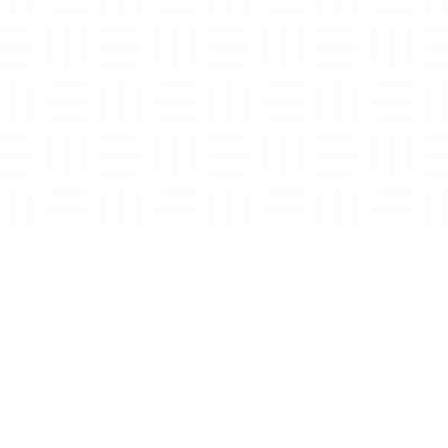
UŽBY
SÍDLO SPOLEČNOSTI
ná kalibrace
DEOM s.r.o.
 měření
Jinonická 80