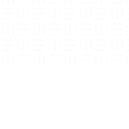
MENU
NAŠE SL
Měřicí přístroje
Akreditova
V
ýběr přístroje
Zakázkové