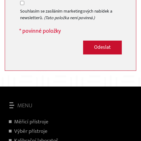
Souhlasím se zasíláním marketingových nabídek a
newsletterů.
(Tato položka není povinná.)
* povinné položky
Odeslat
MENU
Měřicí přístroje
V
ýběr přístroje
Kalibrační laboratoř