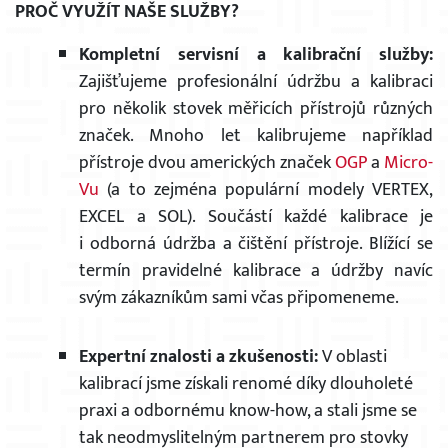
PROČ VYUŽÍT NAŠE SLUŽBY?
Kompletní servisní a kalibrační služby:
Zajišťujeme profesionální údržbu a kalibraci
pro několik stovek měřicích přístrojů různých
značek. Mnoho let kalibrujeme například
přístroje dvou amerických značek
OGP
a
Micro-
Vu
(a to zejména populární modely VERTEX,
EXCEL a SOL). Součástí každé kalibrace je
i odborná údržba a čištění přístroje. Blížící se
termín pravidelné kalibrace a údržby navíc
svým zákazníkům sami včas připomeneme.
Expertní znalosti a zkušenosti:
V oblasti
kalibrací jsme získali renomé díky dlouholeté
praxi a odbornému know-how, a stali jsme se
tak neodmyslitelným partnerem pro stovky