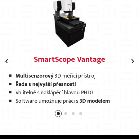
‹
›
SmartScope Vantage
Multisenzorový
3D měřicí přístroj
M
Řada s nejvyšší přesností
O
Volitelně s naklápěcí hlavou PH10
N
Software umožňuje práci s
3D modelem
S