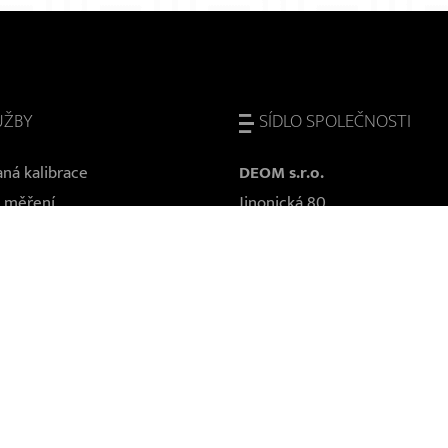
UŽBY
SÍDLO SPOLEČNOSTI
ná kalibrace
DEOM s.r.o.
 měření
Jinonická 80
řístroje
158 00 Praha 5
ravy a servis
Česká republika
ví a technická podpora
IČ: 271 83 521
í projektu a dotace
DIČ: CZ27183521
sluhy
přípravky
ání