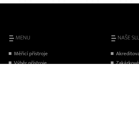
MENU
NAŠE SL
Měřicí přístroje
Akreditova
V
ýběr přístroje
Zakázkové
Kalibrační laboratoř
Pronájem p
Zajímavosti
Údržba, op
FAQ
Poradenst
Využití v praxi
Financován
Kontakt
Školení ob
Zakládací 
Programov