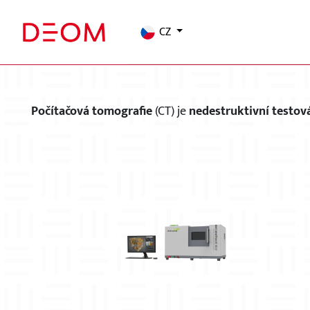
CZ
PO
Počítačová tomografie
(CT) je
nedestruktivní testov