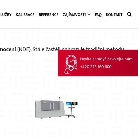
SLUŽBY
KALIBRACE
REFERENCE
ZAJÍMAVOSTI
FAQ
KONTAKT
 CT
dnocení
(NDE). Stále častěji nahrazuje tradiční metodu
Nevíte si rady? Zavolejte nám.
+420 273 160 600