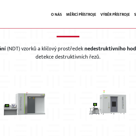
O NÁS
MĚŘICÍ PŘÍSTROJE
VÝBĚR PŘÍSTROJE
ČÍTAČOVÁ TOMOGRAFIE -
ání
(NDT) vzorků a klíčový prostředek
nedestruktivního ho
detekce destruktivních řezů.