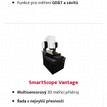
Funkce pro měření
GD&T a závitů
×
SmartScope Vantage
Multisenzorový
3D měřicí přístroj
Řada s nejvyšší přesností