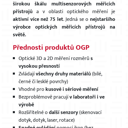
širokou škálu multisenzorových měřicích
přístrojů
a v oblasti optického měření je
aktivní více než 75 let
. Jedná se o
nejstaršího
výrobce optických měřicích přístrojů na
světě.
Přednosti produktů OGP
Optické 3D a 2D měření rozměrů
s
vysokou přesností
Zvládají
všechny druhy materiálů
(bílé,
černé či lesklé povrchy)
Vhodné pro
kusové i sériové měření
Bezproblémově pracují
v laboratoři i ve
výrobě
Rozšiřitelné o
další senzory
(skenovací
dotyk, dotyk, laser, rotace)