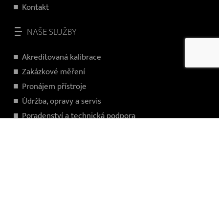
Kontakt
NAŠE SLUŽBY
Akreditovaná kalibrace
Zakázkové měření
Pronájem přístroje
Údržba, opravy a servis
Poradenství a technická podpora
Financování projektu a dotace
Školení obsluhy
Zakládací přípravky
Programování
SÍDLO SPOLEČNOSTI