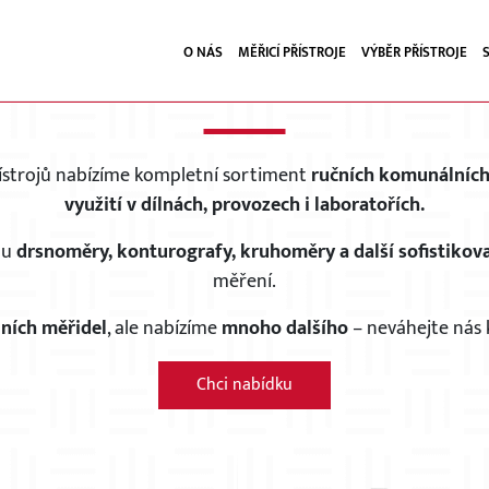
O NÁS
MĚŘICÍ PŘÍSTROJE
VÝBĚR PŘÍSTROJE
KOMUNÁLNÍ MĚŘIDLA
ístrojů nabízíme kompletní sortiment
ručních komunálních 
využití v dílnách, provozech i laboratořích.
sou
drsnoměry, konturografy, kruhoměry a další sofistikov
měření.
ních měřidel
, ale nabízíme
mnoho dalšího
– neváhejte nás 
Chci nabídku