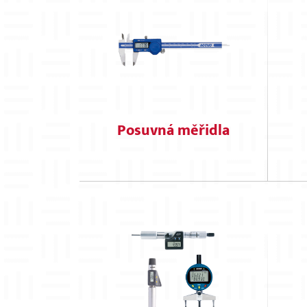
Posuvná měřidla