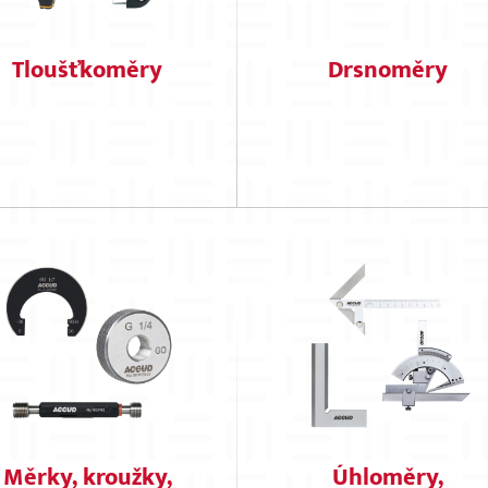
Tloušťkoměry
Drsnoměry
Měrky, kroužky,
Úhloměry,