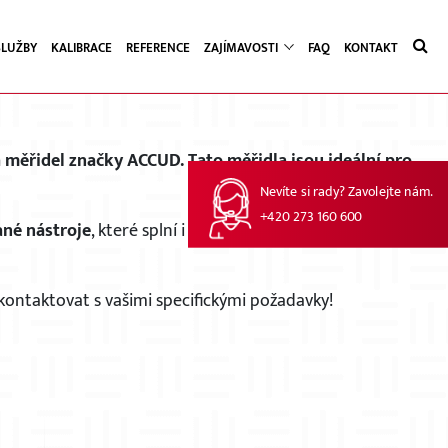
SLUŽBY
KALIBRACE
REFERENCE
ZAJÍMAVOSTI
FAQ
KONTAKT
měřidel značky ACCUD. Tato měřidla jsou ideální pro
Nevíte si rady? Zavolejte nám.
+420 273 160 600
ané nástroje
, které splní i ty nejnáročnější požadavky na
kontaktovat s vašimi specifickými požadavky!