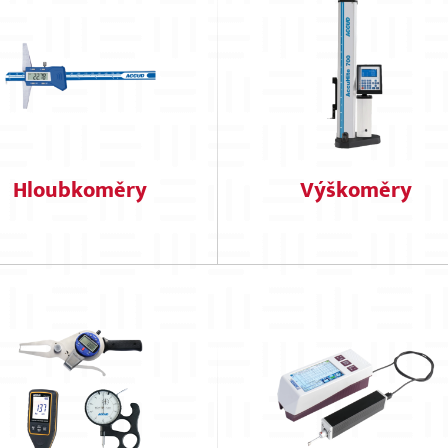
Hloubkoměry
Výškoměry