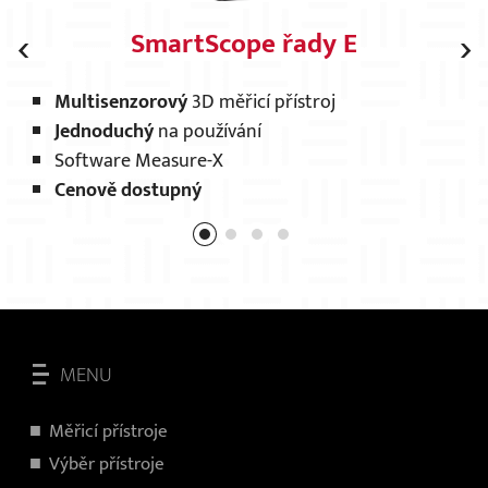
‹
›
SmartScope řady E
Multisenzorový
3D měřicí přístroj
O
Jednoduchý
na používání
V
Software Measure-X
V
Cenově dostupný
A
MENU
Měřicí přístroje
V
ýběr přístroje