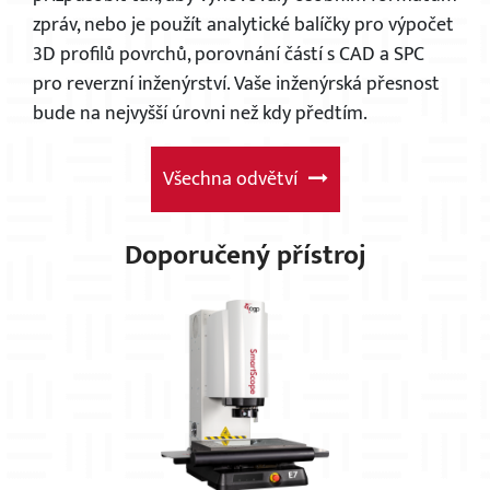
zpráv, nebo je použít analytické balíčky pro výpočet
3D profilů povrchů, porovnání částí s CAD a SPC
pro reverzní inženýrství. Vaše inženýrská přesnost
bude na nejvyšší úrovni než kdy předtím.
×
Všechna odvětví
Doporučený přístroj