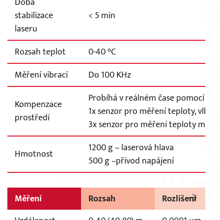
Doba
stabilizace
< 5 min
laseru
Rozsah teplot
0-40 °C
×
Měření vibrací
Do 100 KHz
Probíhá v reálném čase pomocí be
Kompenzace
1x senzor pro měření teploty, vlhkos
prostředí
3x senzor pro měření teploty mate
1200 g – laserová hlava
Hmotnost
500 g –přívod napájení
Měření
Rozsah
Rozlišení