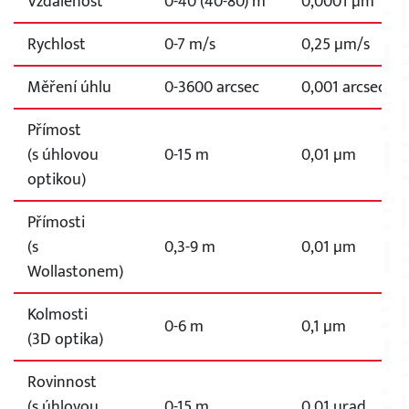
Vzdálenost
0-40 (40-80) m
0,0001 µm
Rychlost
0-7 m/s
0,25 µm/s
Měření úhlu
0-3600 arcsec
0,001 arcsec
Přímost
(s úhlovou
0-15 m
0,01 µm
optikou)
Přímosti
(s
0,3-9 m
0,01 µm
Wollastonem)
Kolmosti
0-6 m
0,1 µm
(3D optika)
Rovinnost
(s úhlovou
0-15 m
0,01 µrad