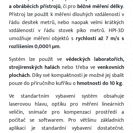
a obráběcích přístrojů
, či pro
běžné měření délky
.
Přístroj lze použít k měření dlouhých vzdáleností v
řádu desítek metrů, nebo naopak velmi krátkých
vzdáleností v řádu stovek piko metrů. HPI-3D
umožňuje měření objektů s
rychlostí až 7 m/s s
rozlišením 0,0001 µm
.
Systém lze použít ve
vědeckých laboratořích,
strojírenských halách
nebo třeba ve
venkovních
plochách
. Díky své kompaktnosti je možné jej sbalit
pouze do příručního kufříku o
hmotnosti do 10 kg
.
Ve standartním vybavení systém obsahuje
laserovou hlavu, optiku pro měření lineárních
veličin, snímače pro kompenzaci prostředí a
počítač se softwarem. Pro většinu základních
aplikací je standardní vybavení dostatečné.