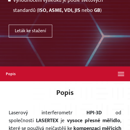
Vyhodnocení výsledků je podle světových
standardů (
ISO, ASME, VDI, JIS
nebo
GB
)
Leták ke stažení
Popis
Popis
Laserový interferometr
HPI-3D
od
společnosti
LASERTEX
je
vysoce přesné měřidlo
,
které se používá nejčastěji ke
kompenzaci měřicích