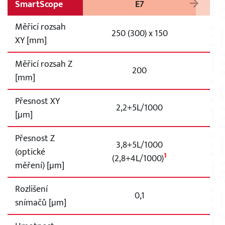
SmartScope
E7
Měřicí rozsah
250 (300) x 150
XY [mm]
Měřicí rozsah Z
200
[mm]
Přesnost XY
2,2+5L/1000
[µm]
Přesnost Z
3,8+5L/1000
(optické
1
(2,8+4L/1000)
měření) [µm]
Rozlišení
0,1
snímačů [µm]