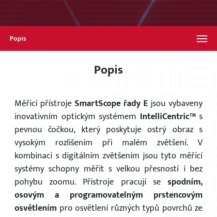
Popis
Popis
Měřicí přístroje
SmartScope řady E
jsou vybaveny
inovativním optickým systémem
IntelliCentric™
s
pevnou čočkou, který poskytuje ostrý obraz s
vysokým rozlišením při malém zvětšení. V
kombinaci s digitálním zvětšením jsou tyto měřicí
systémy schopny měřit s velkou přesností i bez
pohybu zoomu. Přístroje pracují se
spodním,
osovým a programovatelným prstencovým
osvětlením
pro osvětlení různých typů povrchů ze