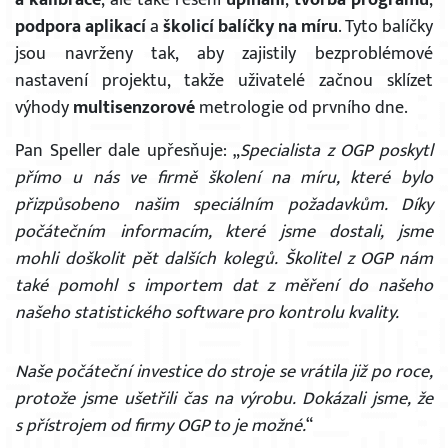
a kalibrace
, ale také řešení
upínání
,
tvorba programů
,
podpora aplikací
a
školicí balíčky na míru
. Tyto balíčky
jsou navrženy tak, aby zajistily bezproblémové
nastavení projektu, takže uživatelé začnou sklízet
výhody
multisenzorové
metrologie od prvního dne.
Pan Speller dale upřesňuje: „
Specialista z OGP
poskytl
přímo u nás ve firmě školení na míru, které
bylo
přizpůsoben
o našim speciálním požadavkům. Díky
počátečním informacím, které jsme
dostali, jsme
mohli
do
š
kolit p
ě
t
dalších kolegů
.
Školitel z OGP nám
také pomohl s importem dat z měření do našeho
našeho statistického software pro kontrolu kvality.
Naše počáteční investice do stroje se vrátila již po roce,
protože jsme ušetřili čas na výrobu. Dokázali jsme, že
s přístrojem od firmy OGP to je možné.
“