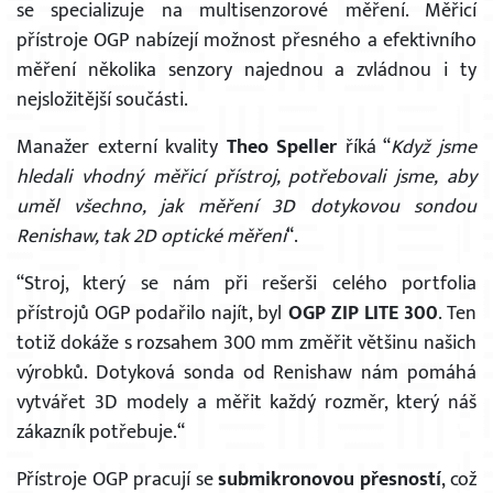
se specializuje na multisenzorové měření. Měřicí
přístroje OGP nabízejí možnost přesného a efektivního
měření několika senzory najednou a zvládnou i ty
nejsložitější součásti.
Manažer externí kvality
Theo Speller
říká “
Když jsme
hledali vhodný měřicí přístroj, potřebovali jsme, aby
uměl všechno, jak měření 3D dotykovou sondou
Renishaw, tak 2D optické měření
“.
“Stroj, který se nám při rešerši celého portfolia
přístrojů OGP podařilo najít, byl
OGP ZIP LITE 300
. Ten
totiž dokáže s rozsahem 300 mm změřit většinu našich
výrobků. Dotyková sonda od Renishaw nám pomáhá
vytvářet 3D modely a měřit každý rozměr, který náš
zákazník potřebuje.“
Přístroje OGP pracují se
submikronovou přesností
, což