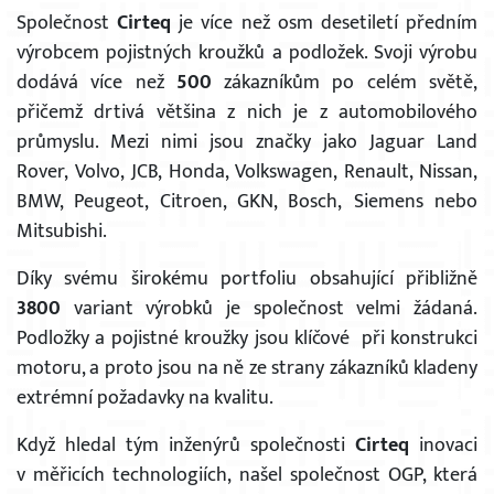
Společnost
Cirteq
je více než osm desetiletí předním
výrobcem pojistných kroužků a podložek. Svoji výrobu
dodává více než
500
zákazníkům po celém světě,
přičemž drtivá většina z nich je z automobilového
průmyslu. Mezi nimi jsou značky jako Jaguar Land
Rover, Volvo, JCB, Honda, Volkswagen, Renault, Nissan,
BMW, Peugeot, Citroen, GKN, Bosch, Siemens nebo
Mitsubishi.
Díky svému širokému portfoliu obsahující přibližně
3800
variant výrobků je společnost velmi žádaná.
Podložky a pojistné kroužky jsou klíčové při konstrukci
motoru, a proto jsou na ně ze strany zákazníků kladeny
extrémní požadavky na kvalitu.
Když hledal tým inženýrů společnosti
Cirteq
inovaci
v měřicích technologiích, našel společnost OGP, která