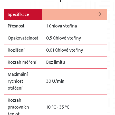
Specifikace
Přesnost
1 úhlová vteřina
Opakovatelnost
0,5 úhlové vteřiny
Rozlišení
0,01 úhlové vteřiny
Rozsah měření
Bez limitu
Maximální
rychlost
30 U/min
otáčení
Rozsah
pracovních
10 °C - 35 °C
teplot