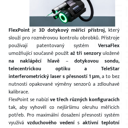
FlexPoint
je
3D dotykový měřicí přístroj
, který
slouží pro rozměrovou kontrolu obrobků. Přístroje
používají patentovaný systém
VersaFlex
umožňující současně použít
až tři senzory
uložené
na naklápěcí hlavě
–
dotykovou sondu,
telecentrickou optiku a TeleStar
interferometrický laser s přesností 1 μm
, a to bez
nutnosti opakované výměny senzorů a zdlouhavé
kalibrace.
FlexPoint se nabízí
ve třech různých konfiguracích
tak, aby vyhověl co nejširšímu okruhu měřicích
potřeb. Pro maximální dosažení přesnosti systém
využívá
vzduchového vedení
s
aktivní
teplotní