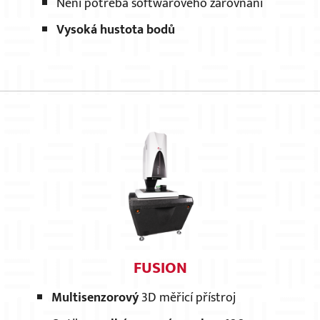
Není potřeba softwarového zarovnání
Vysoká hustota bodů
FUSION
Multisenzorový
3D měřicí přístroj