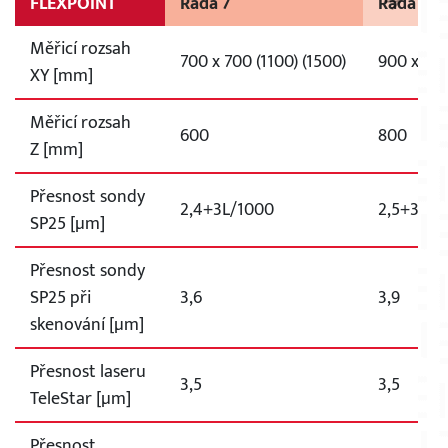
FLEXPOINT
Řada 7
Řada 9
Měřicí rozsah
700 x 700 (1100) (1500)
900 x 120
XY [mm]
Měřicí rozsah
600
800
Z [mm]
Přesnost sondy
2,4+3L/1000
2,5+3L/1
SP25 [µm]
Přesnost sondy
SP25 při
3,6
3,9
skenování [µm]
Přesnost laseru
3,5
3,5
TeleStar [µm]
Přesnost