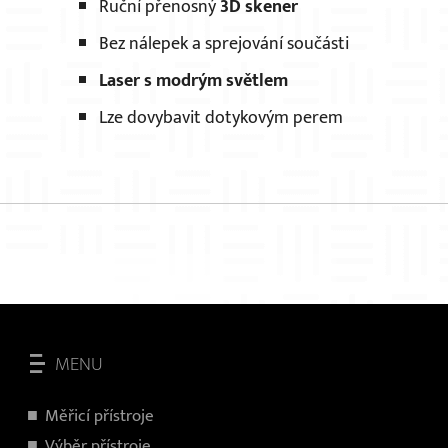
Ruční přenosný
3D skener
Bez nálepek a sprejování součásti
Laser s modrým světlem
Lze dovybavit dotykovým perem
MENU
Měřicí přístroje
V
ýběr přístroje