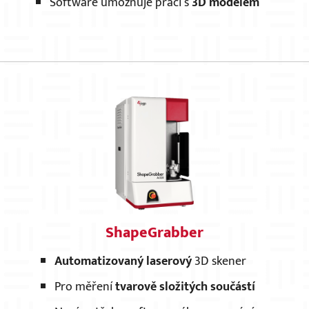
Software umožňuje práci s
3D modelem
ShapeGrabber
Automatizovaný laserový
3D skener
Pro měření
tvarově složitých součástí