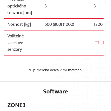
optického
3
3
senzoru [µm]
Nosnost [kg]
500 (800) (1000)
1200 (150
Volitelné
laserové
TTL, DRS
senzory
*L je měřená délka v milimetrech.
Software
ZONE3