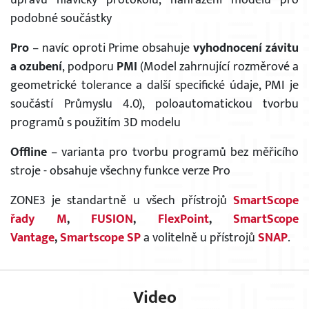
úpravu hlavičky protokolu, nahrazení modelu pro
podobné součástky
Pro
– navíc oproti Prime obsahuje
vyhodnocení závitu
a ozubení
, podporu
PMI
(Model zahrnující rozměrové a
geometrické tolerance a další specifické údaje, PMI je
součástí Průmyslu 4.0)
, poloautomatickou tvorbu
programů s použitím 3D modelu
Offline
– varianta pro tvorbu programů bez měřicího
stroje - obsahuje všechny funkce verze Pro
ZONE3 je standartně u všech přístrojů
SmartScope
řady M
,
FUSION
,
FlexPoint
,
SmartScope
Vantage
,
Smartscope SP
a volitelně u přístrojů
SNAP
.​
Video